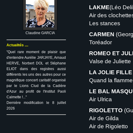
LAKME
(Léo Del
Air des clochette
Les stances
Claudine GARCIA
CARMEN
(Georg
Toréador
Actualités ....
"Quel rare moment de plaisir que
ROMEO ET JUL
d'entendre Aurélie JARJAYE, Arnaud
Valse de Juliette
HERVE, Norbert DOL et Stéphane
ELIOT dans des registres aussi
LA JOLIE FILL
différents les uns des autres pour ce
Quand la flamme
magnifique concert caritatif organisé
par le Lions Clud de la Cadière
LE BAL MASQU
d'Azur au profit de l'Institut Paoli
Calmette !..."
Air Ulrica
Dernière modification le 8 juillet
2026
RIGOLETTO
(Gu
Air de Gilda
Air de Rigoletto