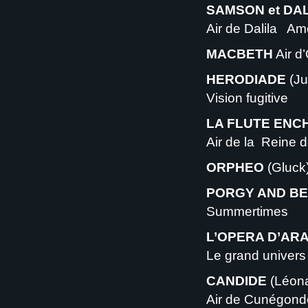
SAMSON et DA
Air de Dalila Amo
MACBETH
Air d
HERODIADE
(Ju
Vision fugitive
LA FLUTE ENC
Air de la Reine d
ORPHEO
(Gluck
PORGY AND B
Summertimes
L’OPERA D’AR
Le grand univers
CANDIDE
(Léona
Air de Cunégond